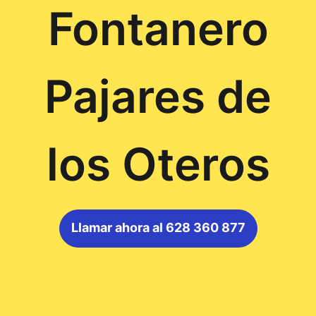
Fontanero
Pajares de
los Oteros
Llamar ahora al 628 360 877