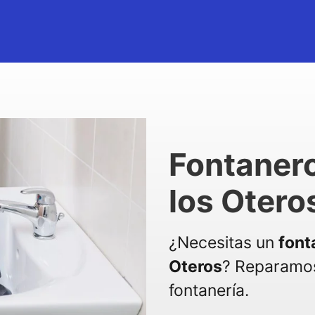
Fontanero
los Otero
¿Necesitas un
font
Oteros
? Reparamos
fontanería.