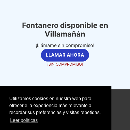
Fontanero disponible en
Villamañán
¡Llámame sin compromiso!
LLAMAR AHORA
¡SIN COMPROMISO!
Utilizamos cookies en nuestra web para
©
fontanerosexpertos.com
ofrecerle la experiencia más relevante al
recordar sus preferencias y visitas repetidas.
Aviso Legal
Política de Cookies
Leer políticas
Política de Privacidad