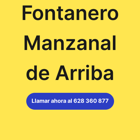
Fontanero
Manzanal
de Arriba
Llamar ahora al 628 360 877