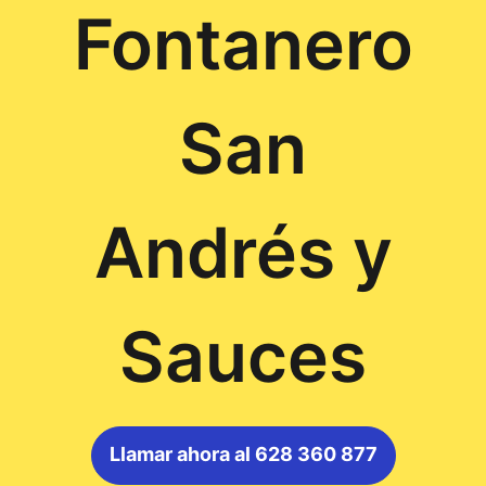
Fontanero
San
Andrés y
Sauces
Llamar ahora al 628 360 877