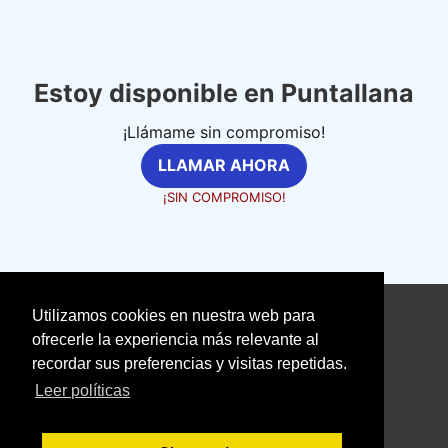
Estoy disponible en Puntallana
¡Llámame sin compromiso!
LLAMAR AHORA
¡SIN COMPROMISO!
Utilizamos cookies en nuestra web para
©
fontanerosexpertos.com
ofrecerle la experiencia más relevante al
recordar sus preferencias y visitas repetidas.
Aviso Legal
Política de Cookies
Leer políticas
Política de Privacidad
With love ❤️ seoclic.com