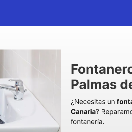
Fontanero
Palmas d
¿Necesitas un
font
Canaria
? Reparamo
fontanería.