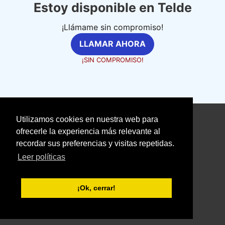
Estoy disponible en Telde
¡Llámame sin compromiso!
LLAMAR AHORA
¡SIN COMPROMISO!
Utilizamos cookies en nuestra web para
©
fontanerosexpertos.com
ofrecerle la experiencia más relevante al
recordar sus preferencias y visitas repetidas.
Aviso Legal
Política de Cookies
Leer políticas
Política de Privacidad
With love ❤️ seoclic.com
¡Ok, cerrar!