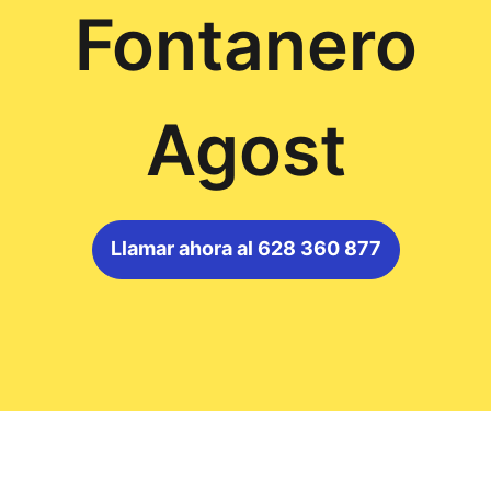
Fontanero
Agost
Llamar ahora al 628 360 877