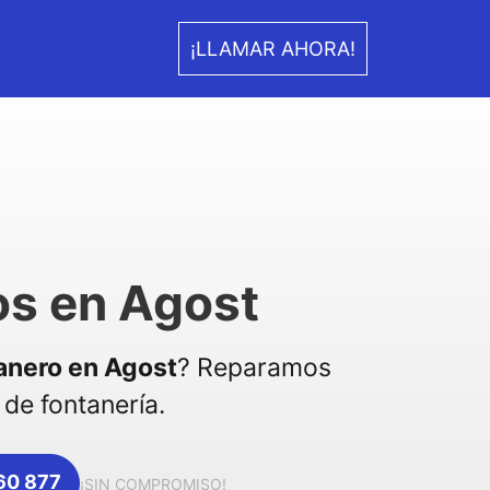
¡LLAMAR AHORA!
os en Agost
anero en Agost
? Reparamos
de fontanería.
360 877
¡SIN COMPROMISO!