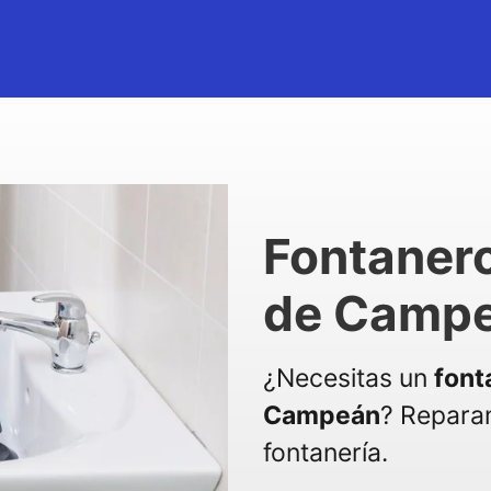
Fontanero
de Camp
¿Necesitas un
font
Campeán
? Repara
fontanería.