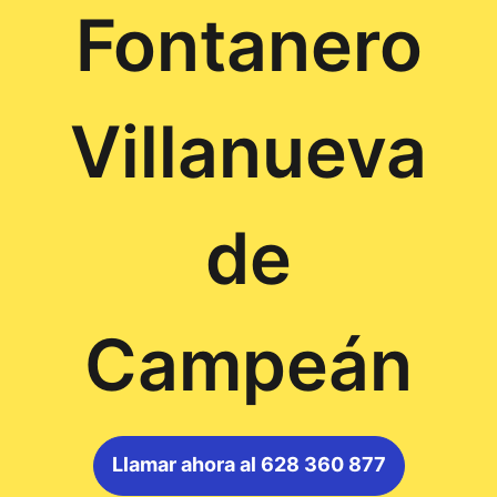
Fontanero
Villanueva
de
Campeán
Llamar ahora al 628 360 877