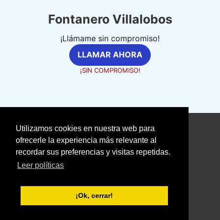
Fontanero Villalobos
¡Llámame sin compromiso!
LLAMAR AHORA
¡SIN COMPROMISO!
Utilizamos cookies en nuestra web para
©
fontanerosexpertos.com
ofrecerle la experiencia más relevante al
recordar sus preferencias y visitas repetidas.
Aviso Legal
Política de Cookies
Leer políticas
Política de Privacidad
With love ❤️ seoclic.com
¡Ok, cerrar!