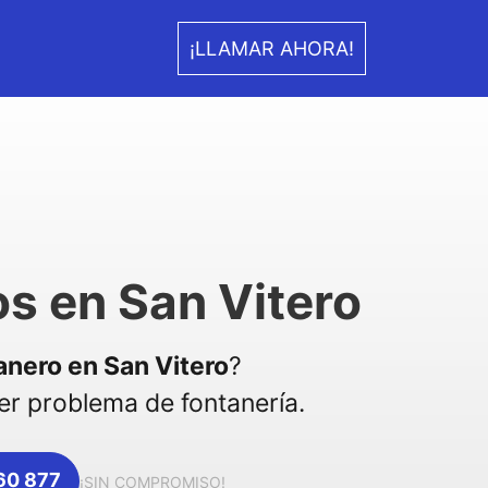
¡LLAMAR AHORA!
s en San Vitero
anero en San Vitero
?
r problema de fontanería.
360 877
¡SIN COMPROMISO!