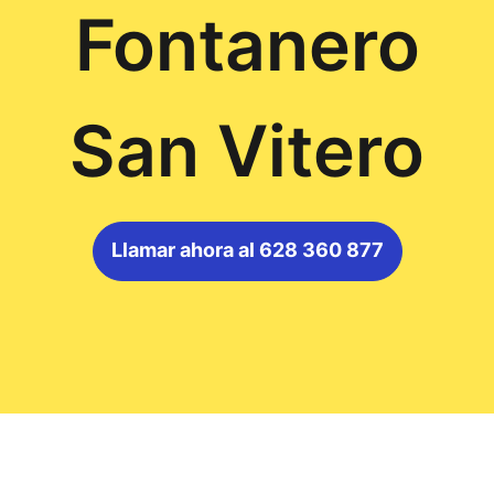
Fontanero
San Vitero
Llamar ahora al 628 360 877