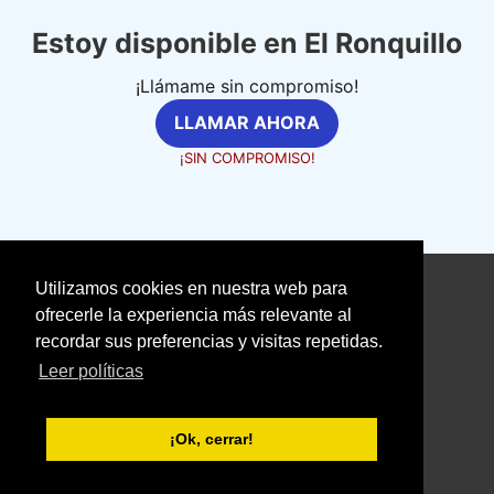
Estoy disponible en El Ronquillo
¡Llámame sin compromiso!
LLAMAR AHORA
¡SIN COMPROMISO!
Utilizamos cookies en nuestra web para
©
fontanerosexpertos.com
ofrecerle la experiencia más relevante al
recordar sus preferencias y visitas repetidas.
Aviso Legal
Política de Cookies
Leer políticas
Política de Privacidad
With love ❤️ seoclic.com
¡Ok, cerrar!