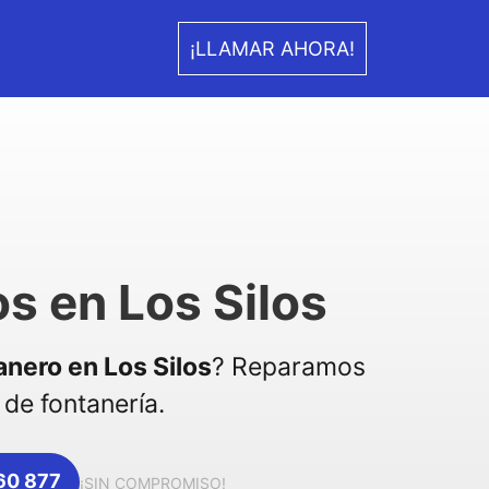
¡LLAMAR AHORA!
s en Los Silos
anero en Los Silos
? Reparamos
de fontanería.
360 877
¡SIN COMPROMISO!