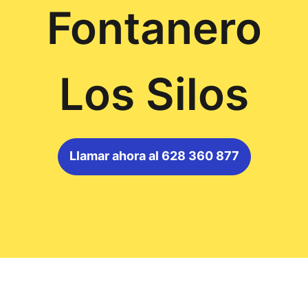
Fontanero
Los Silos
Llamar ahora al 628 360 877