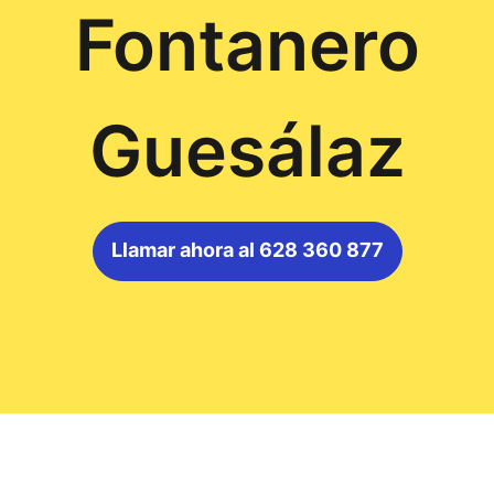
Fontanero
Guesálaz
Llamar ahora al 628 360 877