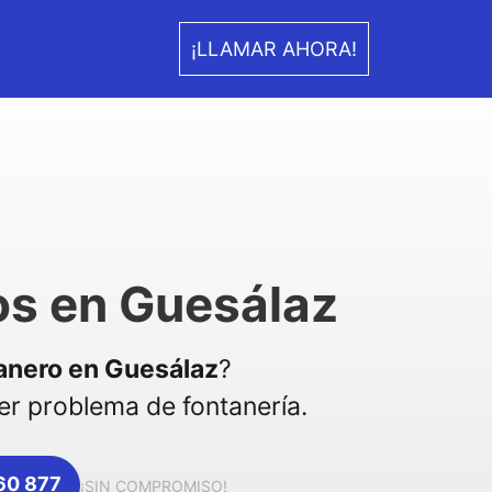
¡LLAMAR AHORA!
os en Guesálaz
anero en Guesálaz
?
r problema de fontanería.
360 877
¡SIN COMPROMISO!